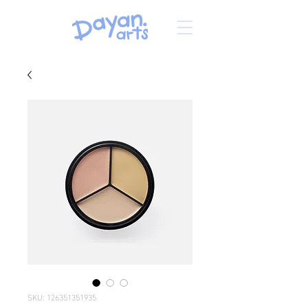
SKU: 126351351935