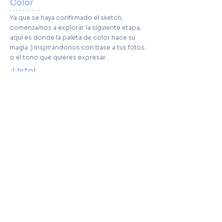
Color
Ya que se haya confirmado el sketch,
comenzamos a explorar la siguiente etapa,
aquí es donde la paleta de color hace su
magia :) inspirándonos con base a tus fotos
o el tono que quieres expresar.
¡Listo!
Ya solo nos queda preparar los archivos que
te haremos llegar, y ahora sí, a compartir ese
michi :)
Tiempos de entrega
Al comenzar, la primera parte del
proceso,
el sketch,
se manda de
2 a 3
días
a partir de la confirmación de pago.
*