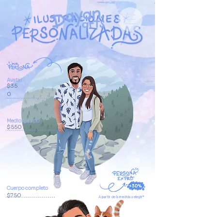
Avatar
$35
0
Medio cuerpo
$550
Cuerpo completo
$750
A partir de la medida a elegir*