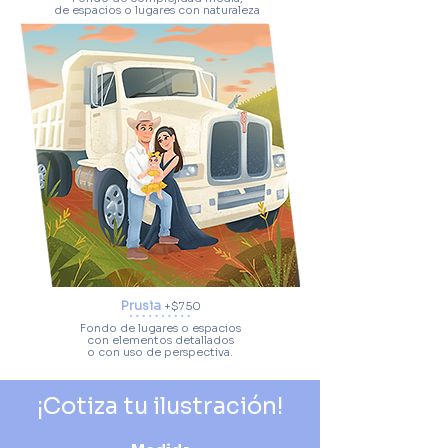
de espacios o lugares con naturaleza
Prusia
+
$750
Fondo de lugares o espacios
con elementos detallados
o
con uso de perspectiva.
¡Cotiza tu ilustración!