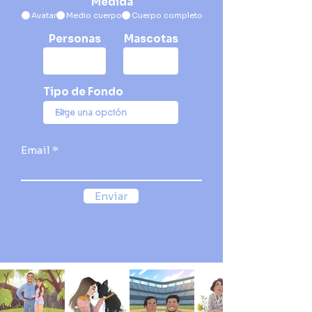
Medida
Avatar
Medio cuerpo
Cuerpo completo
Personas
Mascotas
Tipo de Fondo
Email
Enviar