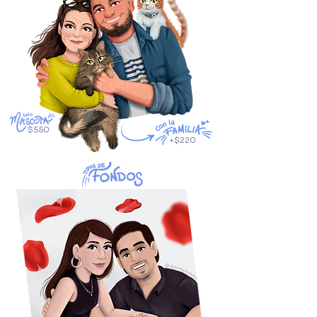
$550
+
$220