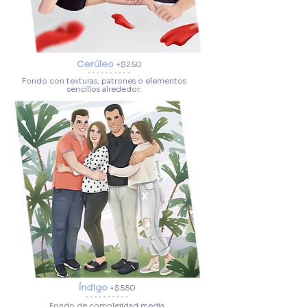
Cerúleo
+
$250
Fondo con texturas, patrones o elementos
sencillos alrededor.
Índigo
+
$550
Fondo de complejidad media,